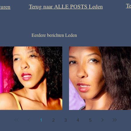
Te
Terug naar ALLE POSTS Leden
turen
Eerdere berichten Leden
Sterke Vrouwen
Voelen Zonder Grenzen
1
2
3
4
5